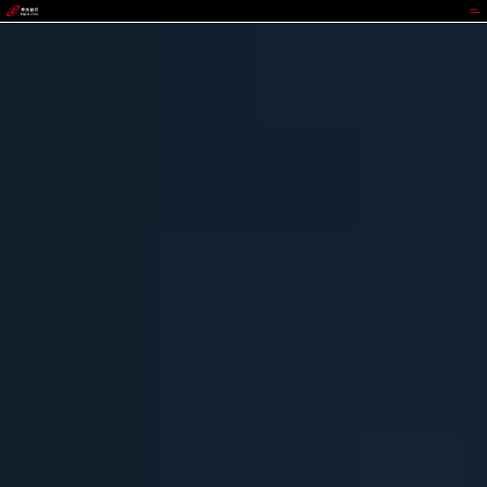
41660全球赢家的信心